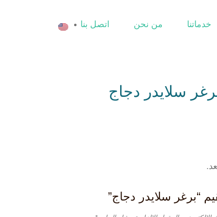
خدماتنا
من نحن
اتصل بنا
رغر سلايدر دجاج
د.
م “برغر سلايدر دجاج”