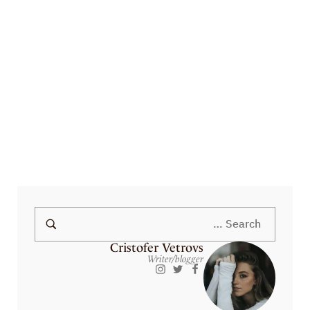
HELLO WORLD!
Turpis massa tincidunt dui ut ornare lectus sit amet. Hendrerit gravida
rutrum quisque non tellus orci ac auctor. Nibh mauris cursus mattis molestie
a iaculis at. Arcu felis bibendum ut tristique et egestas quis. Nec tincidunt
praesent semper feugiat nibh sed pulvinar. Ac odio tempor orci dapibus
ultrices…
Read More
Cristofer Vetrovs
Writer/blogger