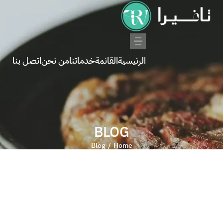
الرئيسية
القائمة
خدماتنا
من نحن
اتصل بنا
BLOG
Blog
Home
/
ديسمبر 11, 2024
HELLO WORLD!
Welcome to WordPress. This is your first post. Edit or delete it, then start
writing!