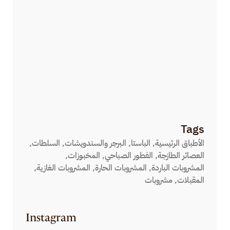
HELLO WORLD!
ديسمبر 11, 2024
THE PASTRY DEPARTMENT
أغسطس 7, 2023
EAT YOURSELF SKINNY
أغسطس 7, 2023
Tags
الأطباق الرئيسية
الباستا
البرجر والسندويشات
السلطات
العصائر الطازجة
الفطور الصباحي
المخبوزات
المشروبات الباردة
المشروبات الحارة
المشروبات الغازية
المقبلات
مشروبات
Instagram