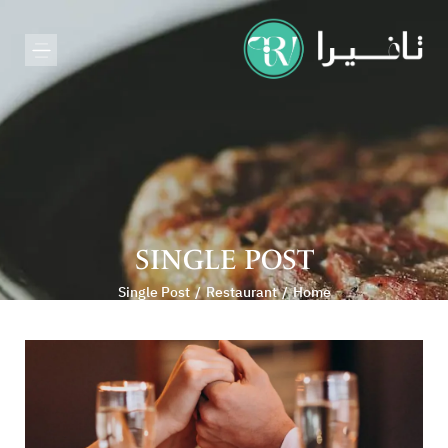
SINGLE POST
Single Post
Restaurant
Home
/
/