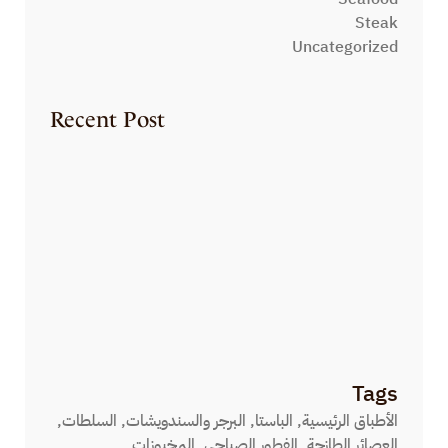
Steak
Uncategorized
Recent Post
HELLO WORLD!
ديسمبر 11, 2024
THE PASTRY DEPARTMENT
أغسطس 7, 2023
EAT YOURSELF SKINNY
أغسطس 7, 2023
Tags
الأطباق الرئيسية
الباستا
البرجر والسندويشات
السلطات
العصائر الطازجة
الفطور الصباحي
المخبوزات