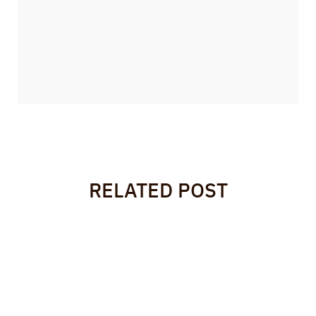
BANNER PROMOTION
RELATED POST
ديسمبر 11, 2024
HELLO WORLD!
Welcome to WordPress. This is your first post. Edit or delete it, then start
writing!