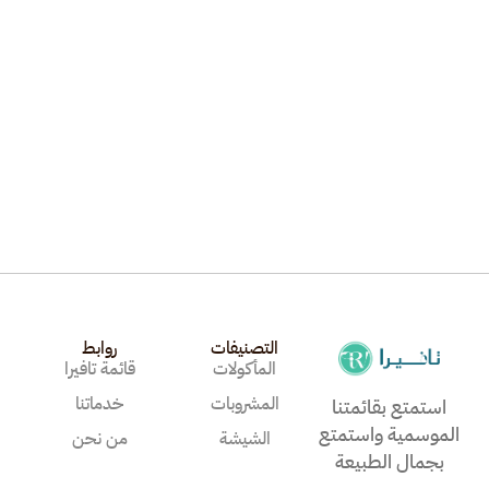
منؤشة محمرة مع جبنة
م
التصنيفات
روابط
المأكولات
قائمة تافيرا
المشروبات
خدماتنا
استمتع بقائمتنا
الموسمية واستمتع
الشيشة
من نحن
بجمال الطبيعة