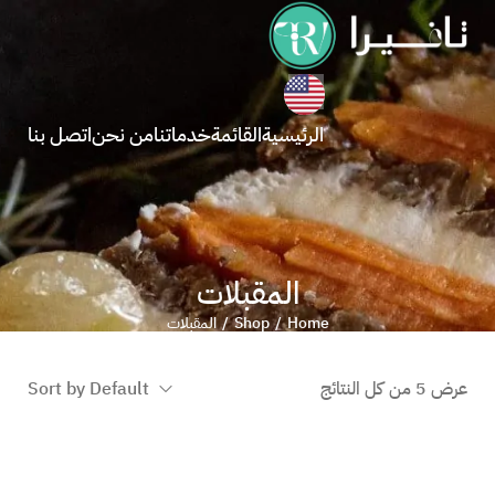
الرئيسية
القائمة
خدماتنا
من نحن
اتصل بنا
المقبلات
Home
Shop
المقبلات
/
/
عرض ⁦5⁩ من كل النتائج
Sort by Default